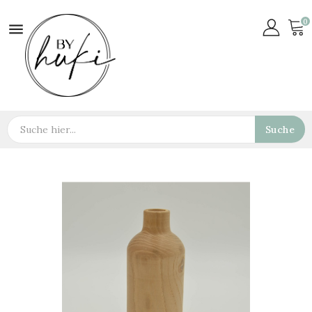
0

Suche