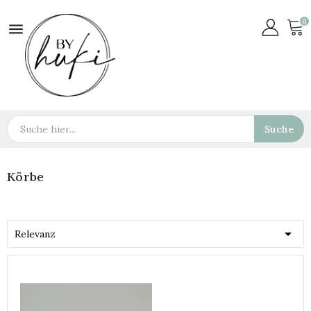
0

Suche
Körbe

Relevanz