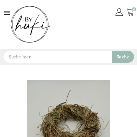
0

Suche